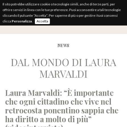
Il sito potrebbe utilizzare cookie o tecnologie simili, anche di terze parti, per
offrire servizi in linea con le tue preferenze. Puoi acconsentire a tali tecnologie
cliccando il pulsante “Accetta”. Per saperne di più o per gestire i tuoi consensi
clicca
Personalizza
.
Accetta
NEWS
DAL MONDO DI LAURA
MARVALDI
Laura Marvaldi: “È importante
che ogni cittadino che vive nel
retrocosta ponentino sappia che
ha diritto a molto di più”